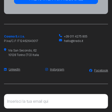
Cosmo S.r.l.s.
+39 011 4275 805
P.Iva/C.F IT12462640017
hello@tredo.it
Via San Secondo, 62
10128 Torino (TO) Italia
LinkedIn
Instagram
Facebook
Inserisci la tua email qui