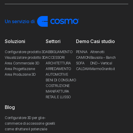
Un servizio di
Soluzioni
Settori
Demo
Casi studio
Configuratore prodotto 3D
ABBIGLIAMENTO
PENNA
Altrenotti
Visualizzatore prodotto 3D
ACCESSORI
CAMION
Bausola – Banch
Area Commerciale 3D
ARCHITETTURA
SOFA
DND – Vertical
Area Progettazione
ARREDAMENTO
CALDAIA
MarmoGranito.it
Area Produzione 3D
AUTOMOTIVE
BENI DI CONSUMO
COSTRUZIONE
MANIFATTURA
RETAIL E LUSSO
Blog
Configuratore 3D per gli e-
commerce di accessori e gioielli: 
come sfruttare il potenziale