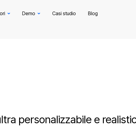
ori
Demo
Casi studio
Blog
tra personalizzabile e realis