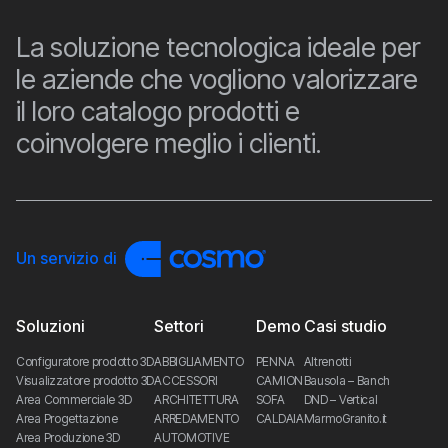
La soluzione tecnologica ideale per
le aziende che vogliono valorizzare
il loro catalogo prodotti e
coinvolgere meglio i clienti.
Un servizio di
Soluzioni
Settori
Demo
Casi studio
Configuratore prodotto 3D
ABBIGLIAMENTO
PENNA
Altrenotti
Visualizzatore prodotto 3D
ACCESSORI
CAMION
Bausola – Banch
Area Commerciale 3D
ARCHITETTURA
SOFA
DND – Vertical
Area Progettazione
ARREDAMENTO
CALDAIA
MarmoGranito.it
Area Produzione 3D
AUTOMOTIVE