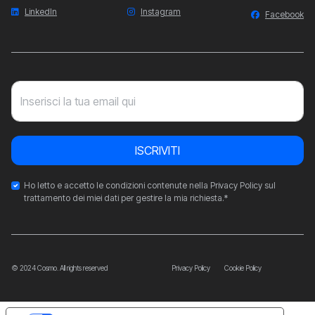
LinkedIn
Instagram
Facebook
Inserisci la tua email qui
ISCRIVITI
Ho letto e accetto le condizioni contenute nella Privacy Policy sul
trattamento dei miei dati per gestire la mia richiesta.*
© 2024 Cosmo. All rights reserved
Privacy Policy
Cookie Policy