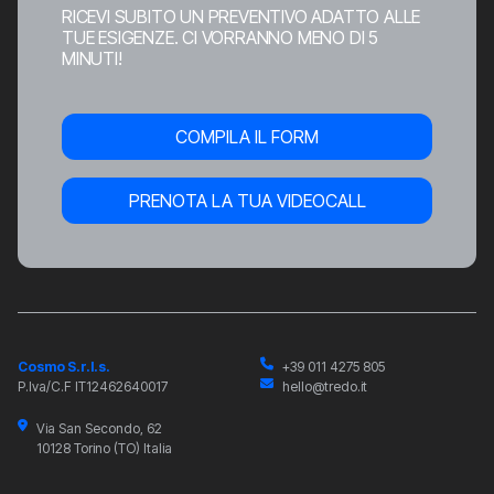
RICEVI SUBITO UN PREVENTIVO ADATTO ALLE
TUE ESIGENZE. CI VORRANNO MENO DI 5
MINUTI!
COMPILA IL FORM
PRENOTA LA TUA VIDEOCALL
Cosmo S.r.l.s.
+39 011 4275 805
P.Iva/C.F IT12462640017
hello@tredo.it
Via San Secondo, 62
10128 Torino (TO) Italia