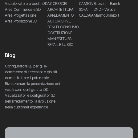
Visualizzatore prodotto 3D
ACCESSORI
CAMION
Bausola – Banch
Area Commerciale 3D
ARCHITETTURA
SOFA
DND – Vertical
Area Progettazione
ARREDAMENTO
CALDAIA
MarmoGranito.it
Area Produzione 3D
AUTOMOTIVE
BENI DI CONSUMO
COSTRUZIONE
MANIFATTURA
RETAIL E LUSSO
Blog
Configuratore 3D per gli e-
commerce di accessori e gioielli: 
come sfruttare il potenziale
Rivoluzionare la presentazione dei 
vestiti con i configuratori 3D
Visualizzatori e configuratori 3D 
nell’arredamento: la rivoluzione 
nella customer experience