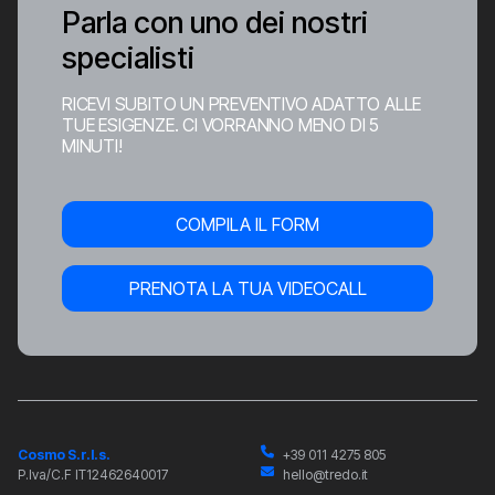
Parla con uno dei nostri
specialisti
RICEVI SUBITO UN PREVENTIVO ADATTO ALLE
TUE ESIGENZE. CI VORRANNO MENO DI 5
MINUTI!
COMPILA IL FORM
PRENOTA LA TUA VIDEOCALL
Cosmo S.r.l.s.
+39 011 4275 805
P.Iva/C.F IT12462640017
hello@tredo.it